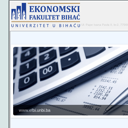
Ul. Pape Ivana Pavla II, br.2, 7700
www.efbi.unbi.ba